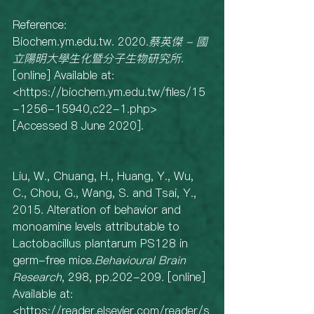
Reference: 
Biochem.ym.edu.tw. 2020.
蔡英傑 - 國
立陽明大學生化暨分子生物研究所
. 
[online] Available at: 
<https://biochem.ym.edu.tw/files/15
-1256-15940,c22-1.php> 
[Accessed 8 June 2020].
Liu, W., Chuang, H., Huang, Y., Wu, 
C., Chou, G., Wang, S. and Tsai, Y., 
2015. Alteration of behavior and 
monoamine levels attributable to 
Lactobacillus plantarum PS128 in 
germ-free mice.
Behavioural Brain 
Research
, 298, pp.202-209. [online] 
Available at: 
<https://reader.elsevier.com/reader/s