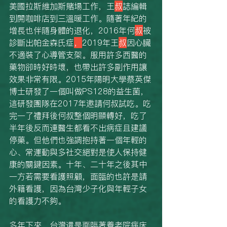
美國拉斯維加斯賭場工作，王
叔
誌編輯
到開咖啡店到三溫暖工作。隨著年紀的
增長也伴隨身體的退化，2016年何
叔
被
診斷出帕金森氏症
，
2019年王
叔
因心臟
不適裝了心導管支架。服用許多西醫的
藥物卻時好時壞，也帶出許多副作用讓
效果非常有限。2015年陽明大學蔡英傑
博士研發了一個叫做PS128的益生菌，
這研發團隊在2017年邀請何叔試吃。吃
完一了禮拜後何叔整個明顯轉好，吃了
半年後反而連醫生都看不出病症且建議
停藥。但他們也強調抱持著一個年輕的
心、常運動與多社交絕對是使人保持健
康的關鍵因素。十年、二十年之後其中
一方若需要看護照顧，面臨的也許是請
外籍看護，因為台灣少子化與年輕子女
的看護力不夠。
多年下來，台灣還是面臨著養老院病床