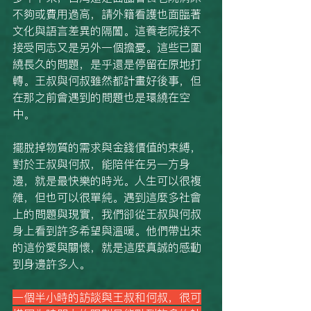
不夠或費用過高，請外籍看護也面臨著
文化與語言差異的隔闔。這養老院接不
接受同志又是另外一個擔憂。這些已圍
繞長久的問題，是乎還是停留在原地打
轉。王叔與何叔雖然都計畫好後事，但
在那之前會遇到的問題也是環繞在空
中。
擺脫掉物質的需求與金錢價值的束縛，
對於王叔與何叔，能陪伴在另一方身
邊，就是最快樂的時光。人生可以很複
雜，但也可以很單純。遇到這麼多社會
上的問題與現實，我們卻從王叔與何叔
身上看到許多希望與溫暖。他們帶出來
的這份愛與關懷，就是這麼真誠的感動
到身邊許多人。
一個半小時的訪談與王叔和何叔，很可