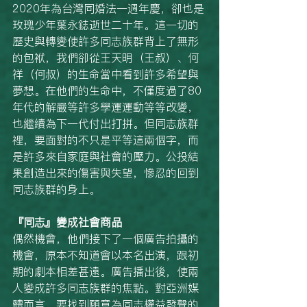
2020年為台灣同婚法一週年慶，卻也是
玫瑰少年葉永鋕逝世二十年。這一切的
歷史與轉變使許多同志族群背上了無形
的包袱，我們卻從王天明（王叔）、何
祥（何叔）的生命當中看到許多希望與
夢想。在他們的生命中，不僅度過了80
年代的解嚴等許多學運運動等等改變，
也繼續為下一代付出打拼。但同志族群
裡，要面對的不只是平等這兩個字，而
是許多來自家庭與社會的壓力。公投結
果創造出來的傷害與失望，慘忍的回到
同志族群的身上。
『同志』變成社會商品
偶然機會，他們接下了一個廣告拍攝的
機會，原本不知道會以本名出演，跟初
期的劇本相差甚遠。廣告播出後，使兩
人變成許多同志族群的焦點。對亞洲媒
體而言，要找到願意為同志權益發聲的