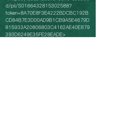
d/pii/S0166432815302588?
token=8A70E8F3E4222BDCBC192B
CD84B7E3D00AD9B1CB9A5E4679D
815933A20806803C4162AE40E879
393D6249E35FE28EADE> 
[Accessed 8 June 2020].
Credit: 
Photographer and Organiser: Kai-
Tung Tam 譚棨茼
Interviewers: Kai Lin, Fiona Kuo, Lucie 
Wang and Benson Wu 
Interviewees: Hsiang Ho and Tien-
Ming Wang 