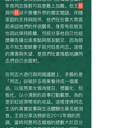
年長同志族群可說是難上加難。但王
叔
與何
叔
卻不畏懼外界的閒言閒語，伴隨
家庭的支持與陪伴，他們在社會大眾面
前承認他們的伴侶關係。身旁有些朋友
也因此保持距離，何叔分享他自己也經
歷廣告播出後差點與朋友斷交，因為朋
友不知怎麼跟妻子說何伯是同志。這樣
的傷害與失望，是我們社會殘酷地讓同
志們自己去面對。
在同志大遊行與同婚議題上，矛盾的是
「同志」卻被許多商業看待成一個產
品，以俊男美女做為號召，標籤化、刻
板化，以小清新的故事打動觀眾，為的
是彩虹經濟帶來的收益。這樣使得同志
生活的真實故事與生活體驗也莫名被消
音。王叔分享法務部在2012年做的民
調，當時同意同志婚姻的總數大於百分