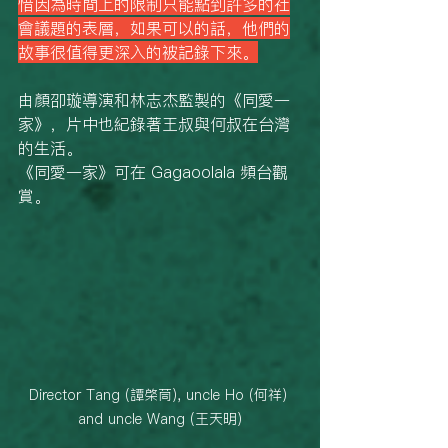
惜因為時間上的限制只能點到許多的社
會議題的表層，如果可以的話，他們的
故事很值得更深入的被記錄下來。
由顏卲璇導演和林志杰監製的《同愛一
家》，片中也紀錄著
王叔與何叔在台灣
的生活。
《同愛一家》可在 
Gagaoolala
 頻台觀
賞。
Director Tang (譚棨茼), uncle Ho (何祥) 
and uncle Wang (王天明)