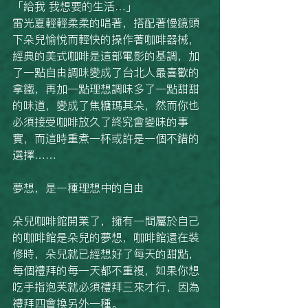
「給我 我想要的生活…」
雷光夏輕輕柔柔的唱著，搭配著慢鏡頭
下朵兒愉悅而輕快的操作著咖啡器械，
經典的美式咖啡是這部電影的基調，加
了一點自由調味變成了台北人最喜歡的
拿鐵，再加一點理想調味多了一點甜甜
的味道，變成了焦糖瑪其朵，然而你也
必須接受咖啡放久了終究會變味的事
實，而這時重煮一杯或許是一個不錯的
選擇……
夢想，是一種理想中的自由
朵兒咖啡館開業了，擁有一間屬於自己
的咖啡館是朵兒的夢想，咖啡館還在裝
修時，朵兒就已經想好了每天的甜點，
每個禮拜的每一天都不重複，如果你想
吃手指泡芙就必須禮拜三來才行，因為
禮拜四會換另外一種。