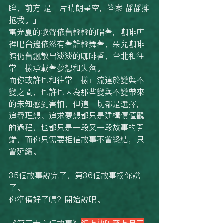
眸，前方 是一片晴朗星空，答案 靜靜擁
抱我。」
雷光夏的歌聲依舊輕輕的唱著，咖啡店
裡吧台邊依然有著誰輕舞著，朵兒咖啡
館仍舊飄散出淡淡的咖啡香，台北和往
常一樣承載著夢想和失落。
而你或許也和往常一樣正流連於變與不
變之間，也許也因為那些變與不變帶來
的未知感到害怕，但這一切都是選擇，
追尋理想、追求夢想都只是建構價值觀
的過程，也都只是一段又一段故事的開
端，而你只需要相信故事不會終結，只
會延續。
35個故事說完了，第36個故事換你說
了。
你準備好了嗎？開始說吧。
《第三十六個故事》
線上放映至七月三