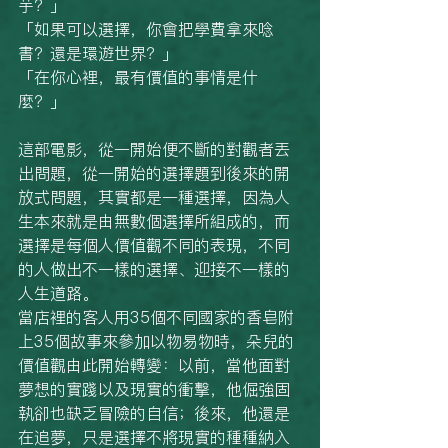
芋？」
「如果可以選擇，你會把學費拿來唸
書？還是環遊世界？」
「在你心裡，最有價值的事情是什
麼？」
這部電影，從一開始便不斷的對觀者丟
出問題，從一開始的選擇題到後來的開
放式問題，其實都是一種選擇，因為人
生本來就是由無數個選擇所組成的，而
選擇是每個人價值觀不同的表現，不同
的人做出不一樣的選擇、迎接不一樣的
人生道路。
當店裡的客人用35個不同國家的香皂附
上35個故事來參加以物易物時，朵兒的
價值觀由此開始轉變：以前，當他面對
夢想的實踐以及現實的衝擊，他倔強固
執卻也缺乏冒險的自信；後來，他還是
在追夢，只是選擇不將現實的種種納入