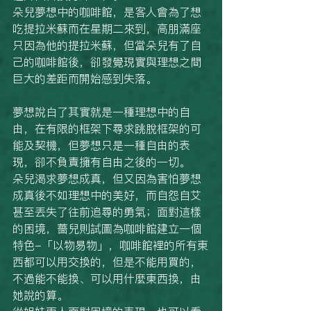
朵兒夢想中的咖啡館，是客人會為了想
吃提拉米蘇而在星期二來到，高朋滿座
只因為他的提拉米蘇，但當朵兒有了自
己的咖啡館後，卻發覺現實與理想之間
巨大的差距而開始感到失落。
夢想說白了其實就是一種理想中的自
由，在有限的框架下尋求跳脫框架的可
能及契機，但夢想只是一種自由的表
現，卻不負責擁有自由之後的一切。
朵兒渴求夢想成真，但又因為害怕夢想
成真後不如理想中的美好，而自怨自艾
甚至丟失了往前追尋的勇氣；面對這樣
的困境，薔兒則試圖為咖啡館建立一個
特色-「以物易物」，咖啡館裡的所有東
西都可以用交換的，但是不能用買的，
不過能不能換、可以用什麼東西換，由
她說的算。