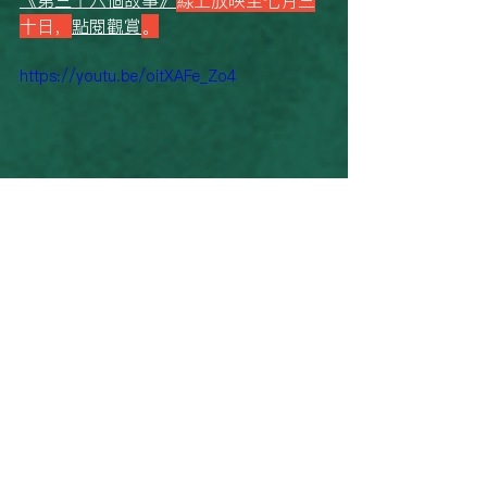
十日，
點閱觀賞
。
https://youtu.be/oitXAFe_Zo4
See All
Recent Posts