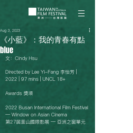
Aug 3, 2023
《小藍》：我的青春有點
blue
文：Cindy Hsu
Directed by Lee Yi-Fang 李怡芳 | 
2022 | 97 mins | UNCL 18+
Awards 獎項
2022 Busan International Film Festival 
— Window on Asian Cinema 
第27屆釜山國際影展 — 亞洲之窗單元