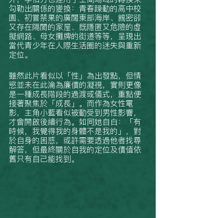
勾勒出關係的變換：青春躁動的高中校
園、初嘗禁果的廣闊東部海岸、親密卻
又存在隔閡的家屋、既隱匿又危險的虛
擬網路、母女攤牌的街道等等，呈現出
當代青少年在人際生活圈的迷失與重新
定位。
雖然此片看似以「性」為出發點，但情
慾並未在此淪為廉價的凝視，實則更像
是一種成長階段的過渡或儀式，重點便
接著聚焦於「成長」。而作為女性電
影，主角小藍看似被動受到男性影響，
才會開啟後續行為。如同她自白：「有
時候，我覺得我的身體不是我的」，對
於自身的困惑，或許需要透過他者找尋
解答，但最終關於自我的定位及價值依
舊只有自己能找到。